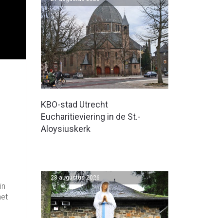
KBO-stad Utrecht
Eucharitieviering in de St.-
Aloysiuskerk
28 augustus 2026
in
het