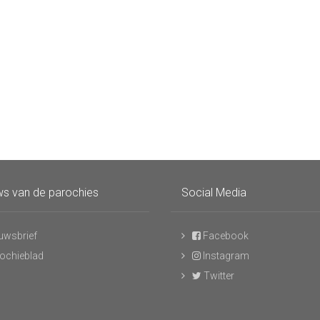
s van de parochies
Social Media
uwsbrief
Facebook
ochieblad
Instagram
Twitter