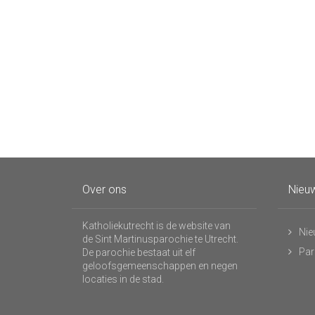
Over ons
Nieuw
Katholiekutrecht is de website van
Nie
de Sint Martinusparochie te Utrecht.
Par
De parochie bestaat uit elf
geloofsgemeenschappen en negen
locaties in de stad.