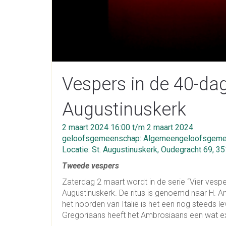
Vespers in de 40-dage
Augustinuskerk
2 maart 2024 16:00 t/m 2 maart 2024
geloofsgemeenschap: Algemeengeloofsgemee
Locatie: St. Augustinuskerk, Oudegracht 69, 3
Tweede vespers
Zaterdag 2 maart wordt in de serie “Vier ves
Augustinuskerk. De ritus is genoemd naar H. Am
het noorden van Italië is het een nog steeds l
Gregoriaans heeft het Ambrosiaans een wat extr