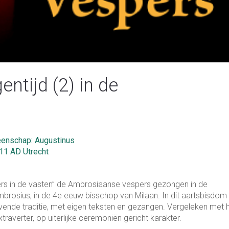
ntijd (2) in de
nschap: Augustinus
511 AD Utrecht
pers in de vasten” de Ambrosiaanse vespers gezongen in de
brosius, in de 4e eeuw bisschop van Milaan. In dit aartsbisdom 
evende traditie, met eigen teksten en gezangen. Vergeleken met 
averter, op uiterlijke ceremoniën gericht karakter.