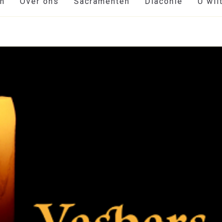
en
Over ons
Sacramenten
Diaconie
U wil