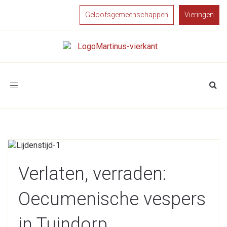
Geloofsgemeenschappen
Vieringen
Toggle
navigation
Verlaten, verraden:
Oecumenische vespers
in Tuindorp