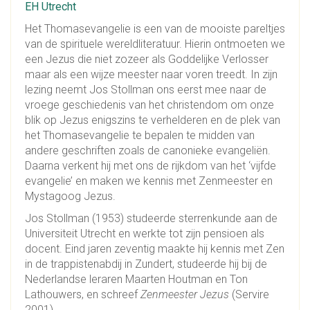
EH Utrecht
Het Thomasevangelie is een van de mooiste pareltjes
van de spirituele wereldliteratuur. Hierin ontmoeten we
een Jezus die niet zozeer als Goddelijke Verlosser
maar als een wijze meester naar voren treedt. In zijn
lezing neemt Jos Stollman ons eerst mee naar de
vroege geschiedenis van het christendom om onze
blik op Jezus enigszins te verhelderen en de plek van
het Thomasevangelie te bepalen te midden van
andere geschriften zoals de canonieke evangeliën.
Daarna verkent hij met ons de rijkdom van het ‘vijfde
evangelie’ en maken we kennis met Zenmeester en
Mystagoog Jezus.
Jos Stollman (1953) studeerde sterrenkunde aan de
Universiteit Utrecht en werkte tot zijn pensioen als
docent. Eind jaren zeventig maakte hij kennis met Zen
in de trappistenabdij in Zundert, studeerde hij bij de
Nederlandse leraren Maarten Houtman en Ton
Lathouwers, en schreef
Zenmeester Jezus
(Servire
2001).