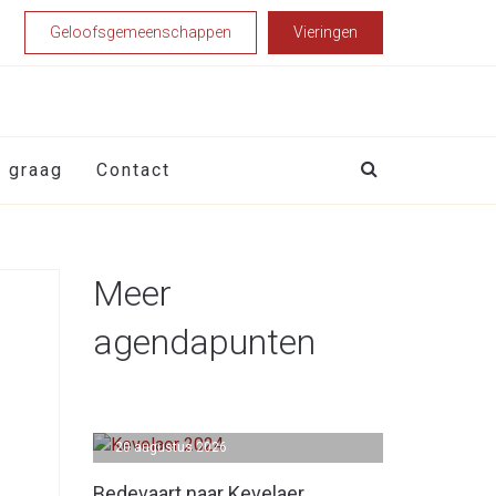
Geloofsgemeenschappen
Vieringen
t graag
Contact
Meer
agendapunten
20 augustus 2026
Bedevaart naar Kevelaer