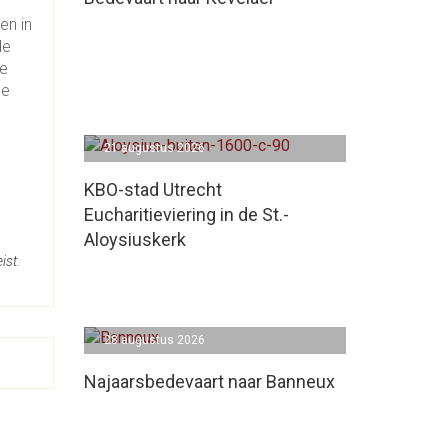
en in
de
le
de
21 augustus 2026
KBO-stad Utrecht
Eucharitieviering in de St.-
Aloysiuskerk
ist.
28 augustus 2026
Najaarsbedevaart naar Banneux