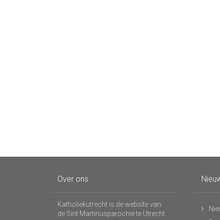
Over ons
Nieuw
Katholiekutrecht is de website van
Nie
de Sint Martinusparochie te Utrecht.