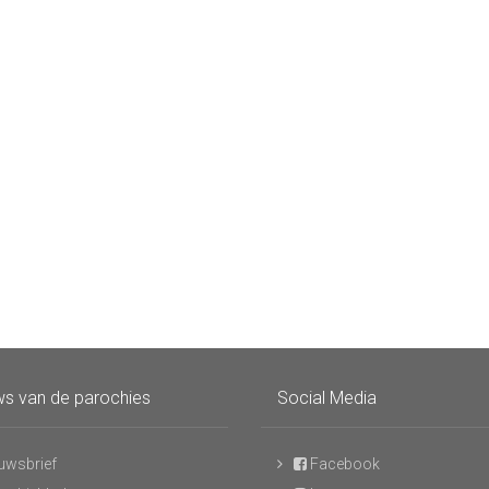
s van de parochies
Social Media
uwsbrief
Facebook