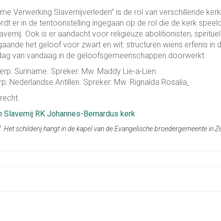
ame Verwerking Slavernijverleden” is de rol van verschillende kerk
rdt er in de tentoonstelling ingegaan op de rol die de kerk speel
vernij. Ook is er aandacht voor religieuze abolitionisten, spiritue
ande het geloof voor zwart en wit: structuren wiens erfenis in 
e dag van vandaag in de geloofsgemeenschappen doorwerkt.
erp: Suriname. Spreker: Mw. Maddy Lie-a-Lien.
p: Nederlandse Antillen. Spreker: Mw. Rignalda Rosalia
.
recht.
n Slavernij RK Johannes-Bernardus kerk
. Het schilderij hangt in de kapel van de Evangelische broedergemeente in Ze