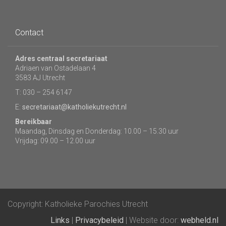
Contact
Adres centraal secretariaat
Adriaen van Ostadelaan 4
3583 AJ Utrecht
T: 030 – 254 6147
E:
secretariaat@katholiekutrecht.nl
Bereikbaar
Maandag, Dinsdag en Donderdag: 10.00 – 15.30 uur
Vrijdag: 09.00 – 12.00 uur
Copyright: Katholieke Parochies Utrecht
Links
|
Privacybeleid
| Website door:
webheld.nl