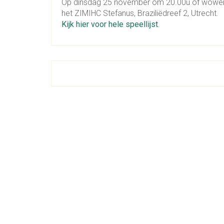
Op dinsdag 25 november om 20.00u of wowens
het ZIMIHC Stefanus, Braziliëdreef 2, Utrecht.
Kijk hier voor hele speellijst
.