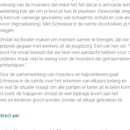
beleving van de moeders dat enkel het feit dat je in armoede leef
aanleiding kan zijn om je kind uit huis te plaatsen. Gewoonlijk zwi
zij hierover vanwege gevoelens van schaamte, schuld en ook an
(voor stigmatisering). Met
Schreeuw in de ruimte
doorbreken zij 
zwijgen.
Omdat wij theater maken om mensen samen te brengen, zijn we 
gesprek gegaan met werkers uit de jeugdzorg. Een van hen zei:
“
word me ervan bewust dat we heel veel aandacht hebben voor 
kinderen, maar veel te weinig voor de moeders die getraumatise
achterblijven.”
Door de samenwerking van moeders en hulpverleners gaat
Schreeuw in de ruimte
over het erkennen van elkaars belang en
n wat de situatie vraagt om alle partijen er beter uit te laten ko
 voelt, de hulpgever omdat ze een bijdrage levert aan het
n en kinderen groot worden zonder uit elkaar getrokken te
direct aan