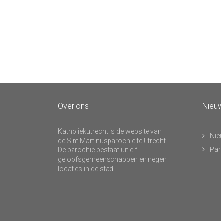
Over ons
Nieuw
Katholiekutrecht is de website van
Nie
de Sint Martinusparochie te Utrecht.
Par
De parochie bestaat uit elf
geloofsgemeenschappen en negen
locaties in de stad.