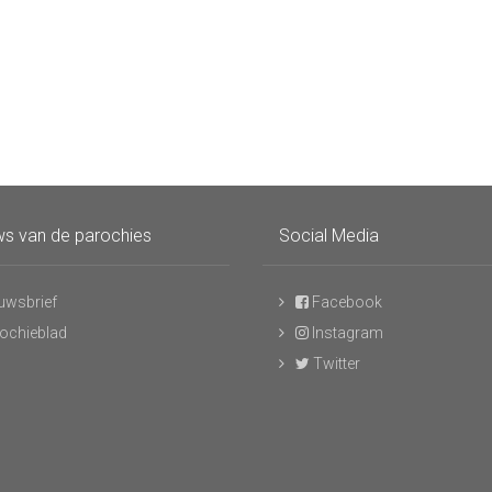
s van de parochies
Social Media
uwsbrief
Facebook
ochieblad
Instagram
Twitter