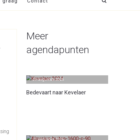
t graag
Contact
Meer
r
agendapunten
20 augustus 2026
Bedevaart naar Kevelaer
tsing
21 augustus 2026