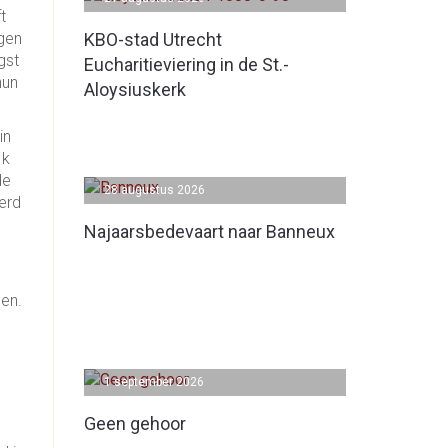
t
jgen
KBO-stad Utrecht
gst
Eucharitieviering in de St.-
hun
Aloysiuskerk
in
Ik
de
28 augustus 2026
erd
Najaarsbedevaart naar Banneux
men.
1 september 2026
Geen gehoor