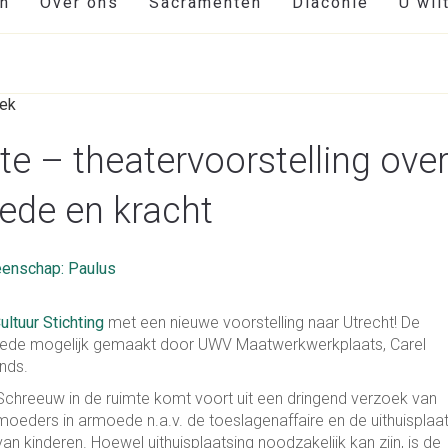
en
Over ons
Sacramenten
Diaconie
U wil
e – theatervoorstelling ove
de en kracht
enschap: Paulus
ltuur Stichting
met een nieuwe voorstelling naar Utrecht! De
ede mogelijk gemaakt door UWV Maatwerkwerkplaats, Carel
nds.
Schreeuw in de ruimte
komt voort uit een dringend verzoek van
moeders in armoede n.a.v. de toeslagenaffaire en de uithuisplaa
van kinderen. Hoewel uithuisplaatsing noodzakelijk kan zijn, is de