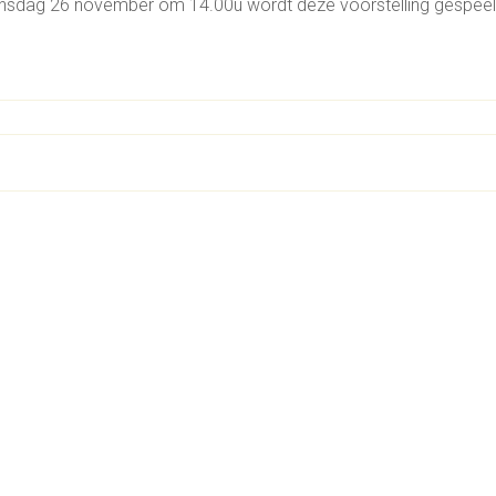
dag 26 november om 14.00u wordt deze voorstelling gespeel