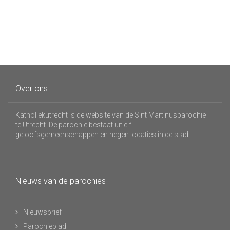
Over ons
Katholiekutrecht is de website van de Sint Martinusparochie
te Utrecht. De parochie bestaat uit elf
geloofsgemeenschappen en negen locaties in de stad.
Nieuws van de parochies
Nieuwsbrief
Parochieblad