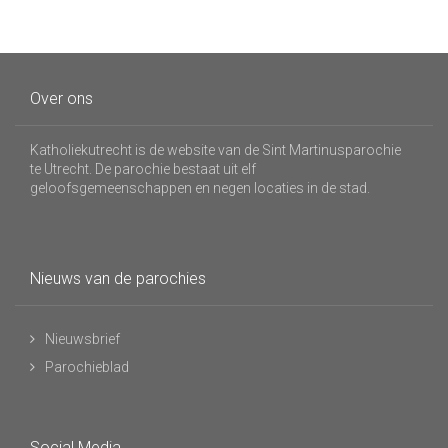
Over ons
Katholiekutrecht is de website van de Sint Martinusparochie
te Utrecht. De parochie bestaat uit elf
geloofsgemeenschappen en negen locaties in de stad.
Nieuws van de parochies
Nieuwsbrief
Parochieblad
Social Media