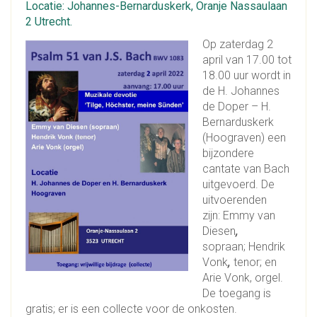
Locatie: Johannes-Bernarduskerk, Oranje Nassaulaan
2 Utrecht.
Op zaterdag 2
april van 17.00 tot
18.00 uur wordt in
de H. Johannes
de Doper – H.
Bernarduskerk
(Hoograven) een
bijzondere
cantate van Bach
uitgevoerd. De
uitvoerenden
zijn: Emmy van
Diesen
,
sopraan; Hendrik
Vonk
,
tenor; en
Arie Vonk, orgel.
De toegang is
gratis; er is een collecte voor de onkosten.