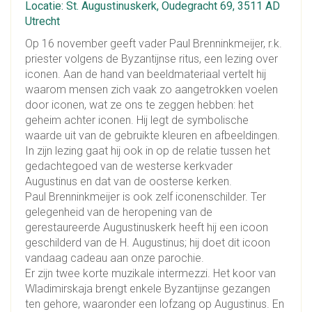
Locatie: St. Augustinuskerk, Oudegracht 69, 3511 AD
Utrecht
Op 16 november geeft vader Paul Brenninkmeijer, r.k.
priester volgens de Byzantijnse ritus, een lezing over
iconen. Aan de hand van beeldmateriaal vertelt hij
waarom mensen zich vaak zo aangetrokken voelen
door iconen, wat ze ons te zeggen hebben: het
geheim achter iconen. Hij legt de symbolische
waarde uit van de gebruikte kleuren en afbeeldingen.
In zijn lezing gaat hij ook in op de relatie tussen het
gedachtegoed van de westerse kerkvader
Augustinus en dat van de oosterse kerken.
Paul Brenninkmeijer is ook zelf iconenschilder. Ter
gelegenheid van de heropening van de
gerestaureerde Augustinuskerk heeft hij een icoon
geschilderd van de H. Augustinus; hij doet dit icoon
vandaag cadeau aan onze parochie.
Er zijn twee korte muzikale intermezzi. Het koor van
Wladimirskaja brengt enkele Byzantijnse gezangen
ten gehore, waaronder een lofzang op Augustinus. En