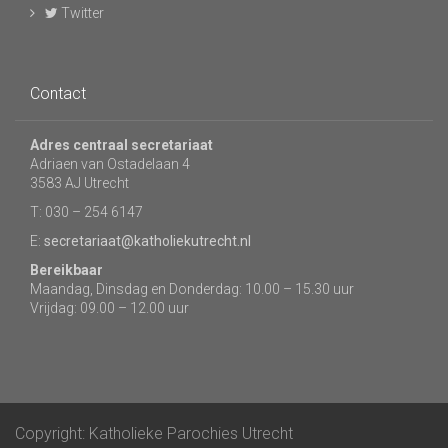
Twitter
Contact
Adres centraal secretariaat
Adriaen van Ostadelaan 4
3583 AJ Utrecht
T: 030 – 254 6147
E:
secretariaat@katholiekutrecht.nl
Bereikbaar
Maandag, Dinsdag en Donderdag: 10.00 – 15.30 uur
Vrijdag: 09.00 – 12.00 uur
Copyright: Katholieke Parochies Utrecht