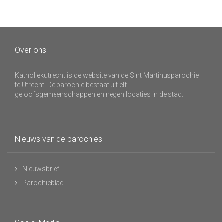
Over ons
Katholiekutrecht is de website van de Sint Martinusparochie
te Utrecht. De parochie bestaat uit elf
geloofsgemeenschappen en negen locaties in de stad.
Nieuws van de parochies
Nieuwsbrief
Parochieblad