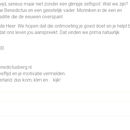
ijd, serieus maar niet zonder een glimpje zelfspot. Wat we zijn?
ge Benedictus en een geestelijk vader. Monniken in de een en
raditie die de eeuwen overspant.
de Heer. We hopen dat die ontmoeting je goed doet en je helpt b
at ons leven jou aanspreekt. Dat vinden we prima natuurlijk.
00
enedictusberg.nl
leeftijd en je motivatie vermelden.
land: dus kom, klim en … kijk!