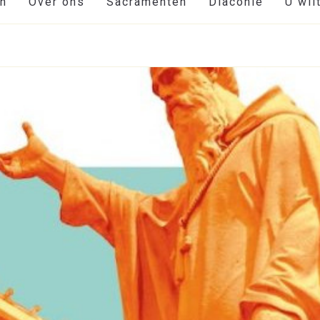
en
Over ons
Sacramenten
Diaconie
U wil