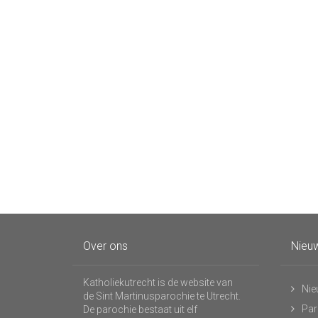
Over ons
Nieuw
Katholiekutrecht is de website van
Nie
de Sint Martinusparochie te Utrecht.
Par
De parochie bestaat uit elf