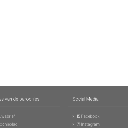
s van de parochies
Social Media
uwsbrief
Facebook
ochieblad
Instagram