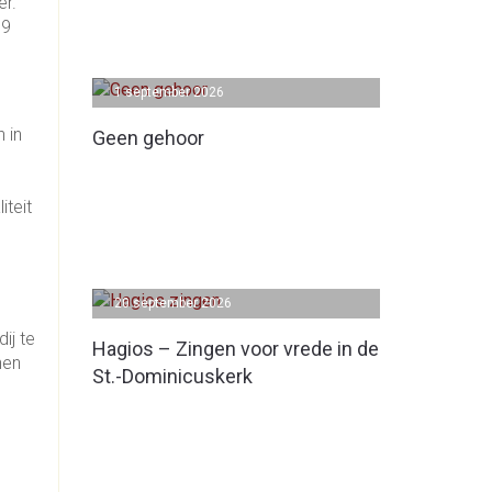
er.
 9
1 september 2026
 in
Geen gehoor
iteit
20 september 2026
ij te
Hagios – Zingen voor vrede in de
nen
St.-Dominicuskerk