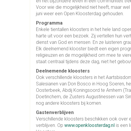
en het bijzondere leven in een communiteit tr
Voor wie die mogelijkheid niet heeft, maar we
juni weer een Open Kloosterdag gehouden.
Programma
Enkele tientallen kloosters in het hele land o
harte uit voor een bezoek. Zij vertellen hun ver
dienst van God en mensen. En ze luisteren gra
Elk deelnemend klooster biedt een eigen prog
religieuzen en de mogelijkheid om mee te vieren
staat centraal tijdens deze dag, niet het gebou
Deelnemende kloosters
Ook verschillende kloosters in het Aartsbisdom
Salesianen van Don Bosco in Hoog Soeren, het 
Oosterbeek, Abdij Koningsoord te Arnhem (Trapp
Doetinchem, de Zusters Augustinessen van Sint
nog andere kloosters bij komen.
Gastenverblijven
Verschillende kloosters beschikken ook over ee
verblijven. Op
www.openkloosterdag.nl
is een 