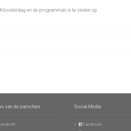
 Kloosterdag en de programma’s is te vinden op
s van de parochies
Social Media
uwsbrief
Facebook