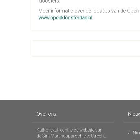
kloosters.
Meer informatie over de locaties van de Open
www.openkloosterdag.nl
.
Over ons
Nieuw
Katholiekutrecht is de website van
Nie
de Sint Martinusparochie te Utrecht.