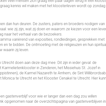
ekken veel mensen zich graag een paar dagen terug in een kloost
l graag kennis wil maken met het kloosterleven wordt op zondag
penen dan hun deuren. De zusters, paters en broeders nodigen van
haal: wie zij zijn, wat zij doen en waarom ze kiezen voor een leven
ag naar het verhaal van de bezoekers.
ramma variërend van exposities, rondleidingen, gesprekken met
 en te bidden. De ontmoeting met de religieuzen en hun spiritual
w waarin zij leven.
 Utrecht doen aan deze dag mee. Dit zijn in ieder geval: de
Karmelietenklooster in Zenderen, het Missiehuis St. Jozef in
istinnen), de Karmel Nazareth te Arnhem, de Sint Willibrordsabd
 Monica te Utrecht en het Klooster Cenakel te Utrecht. Hier kun
n gastenverblijf voor wie er langer dan een dag zou willen
link opgenomen naar de overzichtspagina van gastenverblijven in