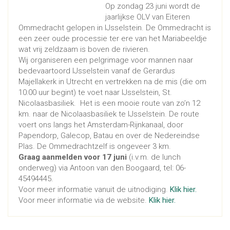
Op zondag 23 juni wordt de
jaarlijkse OLV van Eiteren
Ommedracht gelopen in IJsselstein. De Ommedracht is
een zeer oude processie ter ere van het Mariabeeldje
wat vrij zeldzaam is boven de rivieren.
Wij organiseren een pelgrimage voor mannen naar
bedevaartoord IJsselstein vanaf de Gerardus
Majellakerk in Utrecht en vertrekken na de mis (die om
10:00 uur begint) te voet naar IJsselstein, St.
Nicolaasbasiliek. Het is een mooie route van zo’n 12
km. naar de Nicolaasbasiliek te IJsselstein. De route
voert ons langs het Amsterdam-Rijnkanaal, door
Papendorp, Galecop, Batau en over de Nedereindse
Plas. De Ommedrachtzelf is ongeveer 3 km.
Graag aanmelden voor 17 juni
(i.v.m. de lunch
onderweg) via Antoon van den Boogaard, tel: 06-
45494445.
Voor meer informatie vanuit de uitnodiging.
Klik hier.
Voor meer informatie via de website.
Klik hier.