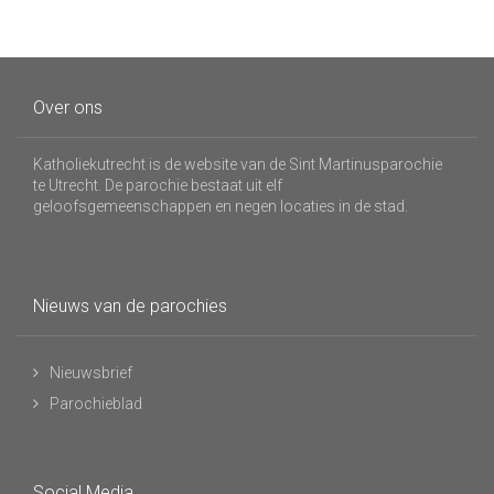
Over ons
Katholiekutrecht is de website van de Sint Martinusparochie
te Utrecht. De parochie bestaat uit elf
geloofsgemeenschappen en negen locaties in de stad.
Nieuws van de parochies
Nieuwsbrief
Parochieblad
Social Media