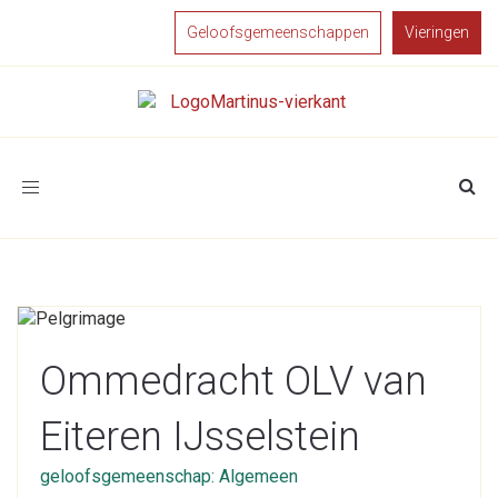
Geloofsgemeenschappen
Vieringen
Toggle
navigation
Ommedracht OLV van
Eiteren IJsselstein
geloofsgemeenschap: Algemeen