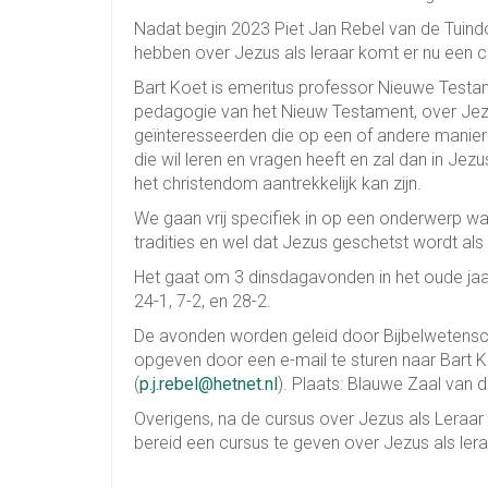
Nadat begin 2023 Piet Jan Rebel van de Tuind
hebben over Jezus als leraar komt er nu een cu
Bart Koet is emeritus professor Nieuwe Testame
pedagogie van het Nieuw Testament, over Jezus 
geïnteresseerden die op een of andere manier 
die wil leren en vragen heeft en zal dan in Je
het christendom aantrekkelijk kan zijn.
We gaan vrij specifiek in op een onderwerp wat
tradities en wel dat Jezus geschetst wordt al
Het gaat om 3 dinsdagavonden in het oude jaa
24-1, 7-2, en 28-2.
De avonden worden geleid door Bijbelwetensch
opgeven door een e-mail te sturen naar Bart K
(
p.j.rebel@hetnet.nl
). Plaats: Blauwe Zaal van 
Overigens, na de cursus over Jezus als Leraar i
bereid een cursus te geven over Jezus als leraa