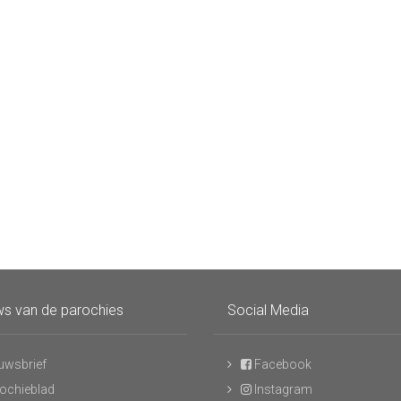
s van de parochies
Social Media
uwsbrief
Facebook
ochieblad
Instagram