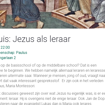
s: Jezus als leraar
 22:00
enschap: Paulus
ngarlaan 2
ad op de basisschool of op de middelbare school? Dat is een
 te beginnen. We hebben namelijk allemaal leraren en leraress
ren uitermate saai. Wanneer je mensen, jong of oud, vraagt naa
t dat vaak interessant gespreksstof. Er zijn ook in het verleden
us, Maria Montessori.
t discussies geweest zijn over wat Jezus nu eigenlijk was, is er e
ament: leraar. Hij is overigens niet de enige leraar. Ook Jan de Dop
steren naar de evangelist Lukas dan is Maria ook lerares.