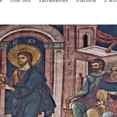
en
Over ons
Sacramenten
Diaconie
U wil