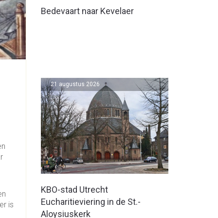
Bedevaart naar Kevelaer
21 augustus 2026
en
r
KBO-stad Utrecht
en
Eucharitieviering in de St.-
er is
Aloysiuskerk