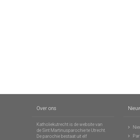
Over ons
Nieuw
Katholiekutrecht is de website van
Nie
de Sint Martinusparochie te Utrecht.
Par
De parochie bestaat uit elf