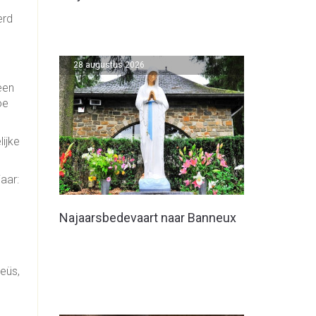
erd
28 augustus 2026
een
oe
lijke
aar:
Najaarsbedevaart naar Banneux
e
heüs,