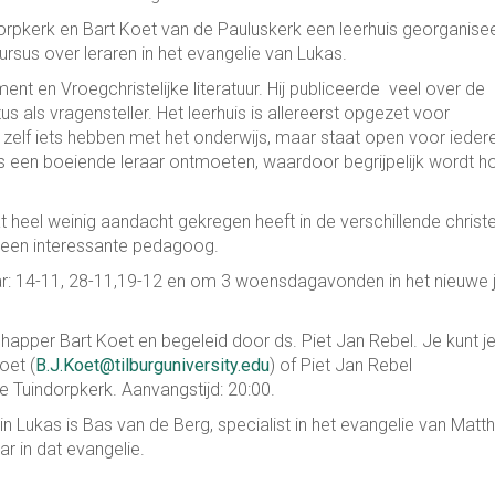
orpkerk en Bart Koet van de Pauluskerk een leerhuis georganise
rsus over leraren in het evangelie van Lukas.
nt en Vroegchristelijke literatuur. Hij publiceerde veel over de
als vragensteller. Het leerhuis is allereerst opgezet voor
zelf iets hebben met het onderwijs, maar staat open voor ieder
zus een boeiende leraar ontmoeten, waardoor begrijpelijk wordt h
 heel weinig aandacht gekregen heeft in de verschillende christe
s een interessante pedagoog.
r: 14-11, 28-11,19-12 en om 3 woensdagavonden in het nieuwe j
apper Bart Koet en begeleid door ds. Piet Jan Rebel. Je kunt j
oet (
B.J.Koet@tilburguniversity.edu
) of Piet Jan Rebel
de Tuindorpkerk. Aanvangstijd: 20:00.
n Lukas is Bas van de Berg, specialist in het evangelie van Matt
r in dat evangelie.