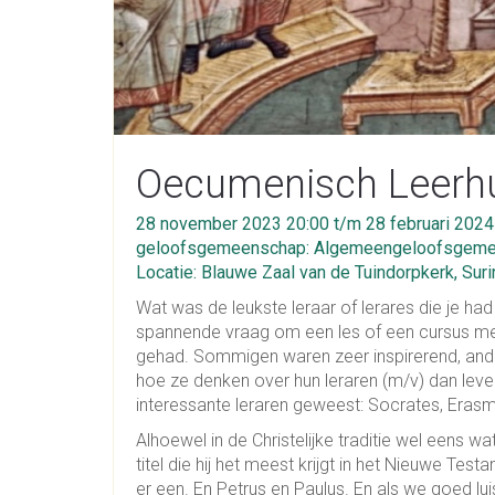
Oecumenisch Leerhui
28 november 2023 20:00 t/m 28 februari 2024
geloofsgemeenschap: Algemeengeloofsgeme
Locatie: Blauwe Zaal van de Tuindorpkerk, Suri
Wat was de leukste leraar of lerares die je h
spannende vraag om een les of een cursus mee
gehad. Sommigen waren zeer inspirerend, ande
hoe ze denken over hun leraren (m/v) dan lever
interessante leraren geweest: Socrates, Erasm
Alhoewel in de Christelijke traditie wel eens wa
titel die hij het meest krijgt in het Nieuwe Test
er een. En Petrus en Paulus. En als we goed lui