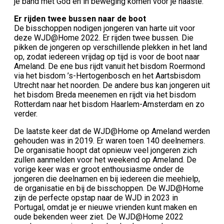
je band met God en in beweging komen voor je naaste.
Er rijden twee bussen naar de boot
De bisschoppen nodigen jongeren van harte uit voor
deze WJD@Home 2022. Er rijden twee bussen. Die
pikken de jongeren op verschillende plekken in het land
op, zodat iedereen vrijdag op tijd is voor de boot naar
Ameland. De ene bus rijdt vanuit het bisdom Roermond
via het bisdom ’s-Hertogenbosch en het Aartsbisdom
Utrecht naar het noorden. De andere bus kan jongeren uit
het bisdom Breda meenemen en rijdt via het bisdom
Rotterdam naar het bisdom Haarlem-Amsterdam en zo
verder.
De laatste keer dat de WJD@Home op Ameland werden
gehouden was in 2019. Er waren toen 140 deelnemers.
De organisatie hoopt dat opnieuw veel jongeren zich
zullen aanmelden voor het weekend op Ameland. De
vorige keer was er groot enthousiasme onder de
jongeren die deelnamen en bij iedereen die meehielp,
de organisatie en bij de bisschoppen. De WJD@Home
zijn de perfecte opstap naar de WJD in 2023 in
Portugal, omdat je er nieuwe vrienden kunt maken en
oude bekenden weer ziet. De WJD@Home 2022