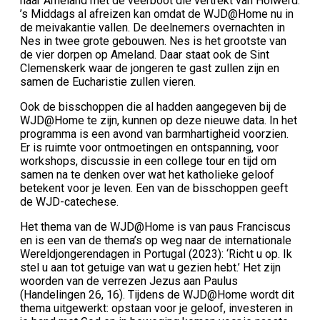
naar Ameland met de veerboot die vertrekt van Holwerd.
’s Middags al afreizen kan omdat de WJD@Home nu in
de meivakantie vallen. De deelnemers overnachten in
Nes in twee grote gebouwen. Nes is het grootste van
de vier dorpen op Ameland. Daar staat ook de Sint
Clemenskerk waar de jongeren te gast zullen zijn en
samen de Eucharistie zullen vieren.
Ook de bisschoppen die al hadden aangegeven bij de
WJD@Home te zijn, kunnen op deze nieuwe data. In het
programma is een avond van barmhartigheid voorzien.
Er is ruimte voor ontmoetingen en ontspanning, voor
workshops, discussie in een college tour en tijd om
samen na te denken over wat het katholieke geloof
betekent voor je leven. Een van de bisschoppen geeft
de WJD-catechese.
Het thema van de WJD@Home is van paus Franciscus
en is een van de thema’s op weg naar de internationale
Wereldjongerendagen in Portugal (2023): ‘Richt u op. Ik
stel u aan tot getuige van wat u gezien hebt.’ Het zijn
woorden van de verrezen Jezus aan Paulus
(Handelingen 26, 16). Tijdens de WJD@Home wordt dit
thema uitgewerkt: opstaan voor je geloof, investeren in