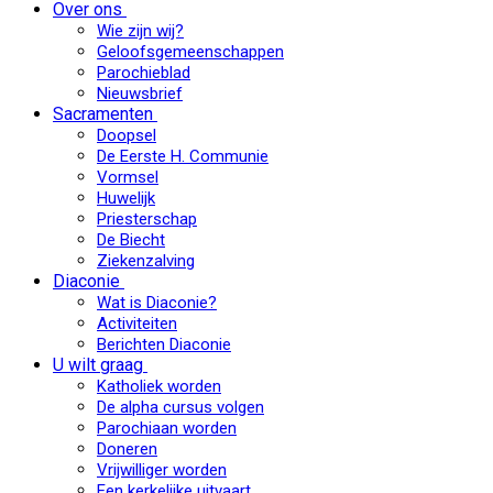
Over ons
Wie zijn wij?
Geloofsgemeenschappen
Parochieblad
Nieuwsbrief
Sacramenten
Doopsel
De Eerste H. Communie
Vormsel
Huwelijk
Priesterschap
De Biecht
Ziekenzalving
Diaconie
Wat is Diaconie?
Activiteiten
Berichten Diaconie
U wilt graag
Katholiek worden
De alpha cursus volgen
Parochiaan worden
Doneren
Vrijwilliger worden
Een kerkelijke uitvaart