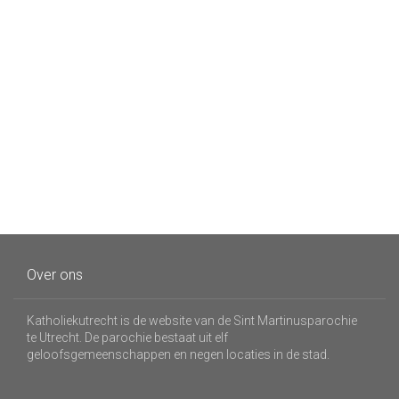
Over ons
Katholiekutrecht is de website van de Sint Martinusparochie
te Utrecht. De parochie bestaat uit elf
geloofsgemeenschappen en negen locaties in de stad.