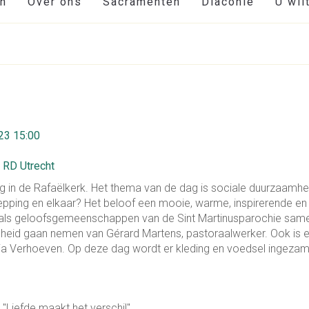
en
Over ons
Sacramenten
Diaconie
U wil
23 15:00
2 RD Utrecht
 in de Rafaëlkerk. Het thema van de dag is sociale duurzaamhe
pping en elkaar? Het beloof een mooie, warme, inspirerende en
e als geloofsgemeenschappen van de Sint Martinusparochie sam
id gaan nemen van Gérard Martens, pastoraalwerker. Ook is e
ia Verhoeven. Op deze dag wordt er kleding en voedsel ingezam
"Liefde maakt het verschil".