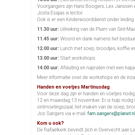
Voorgangers zijn Hans Boogers, Lex Janssen 
Josta Esajas is lector.
Ook is er een Kinderwoorddienst onder leidin
11.30 uur:
Uitreiking van de Pluim van Sint-Ma
11.45 uur:
Woord en dank namens het bestuur b
12.00 uur:
Lunch met soep, broodjes, koffie en
13.00 uur:
Start workshops.
14.00 uur:
Afsluiting en napraten met een hapj
Meer informatie over de workshops en de inza
Handen en voetjes Martinusdag
Voor deze dag zijn er handen en voetjes nodi
12 en maandag 13 november. Er is hulp nodig b
ontmoetingszaal; het maken van de soep, broo
Jos Sangers via e-mail:
fam.sangers@planet.n
Kom u ook?
De Rafaëlkerk bevindt zich in Overvecht aan L