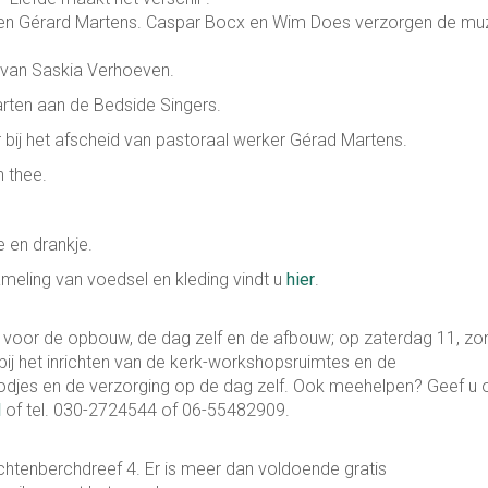
en Gérard Martens. Caspar Bocx en Wim Does verzorgen de muz
g van Saskia Verhoeven.
arten aan de Bedside Singers.
ij het afscheid van pastoraal werker Gérad Martens.
 thee.
e en drankje.
meling van voedsel en kleding vindt u
hier
.
g voor de opbouw, de dag zelf en de afbouw; op zaterdag 11, z
ij het inrichten van de kerk-workshopsruimtes en de
djes en de verzorging op de dag zelf. Ook meehelpen? Geef u o
l
of tel. 030-2724544 of 06-55482909.
ichtenberchdreef 4. Er is meer dan voldoende gratis