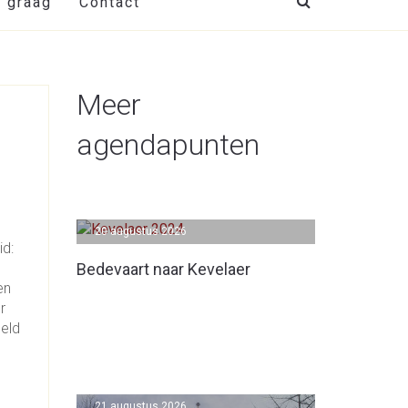
t graag
Contact
Meer
agendapunten
20 augustus 2026
id:
Bedevaart naar Kevelaer
en
r
eld
21 augustus 2026