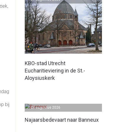
iek,
KBO-stad Utrecht
Eucharitieviering in de St.-
Aloysiuskerk
ondag
p bij
28 augustus 2026
Najaarsbedevaart naar Banneux