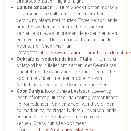
straatpastoraat en Night of Light.
Culture Shock:
bij Culture Shock komen mensen
uit verschillende culturen samen en vindt er
verbinding plaats met muziek. Twee verschillende
artiesten werken samen met het publiek om
samen iets nieuws te creëren, de experimenteren
en te verbinden. Het team is verbonden aan de
Voorkamer. Check hier hun
Instagram:
https://www.instagram.com/thisiscultureshoc
Oekraïens-Nederlands koor Ptaha
: In Limburg
ontstond het initiatief om samen met Oekraïense
vluchtelingen te gaan zingen, ook in Utrecht is het
koor nu te vinden, met een mooie mix van
Nederlandse liederen en Oekraïense liederen.
Koor Duniya
: Koor Duniya bestaat uit zeventig
leden afkomstig uit meer dan twintig verschillende
herkomstlanden. Samen zingen werkt verbinden
zo merken ze, ze zingen liederen uit verschillende
culturen en leren zo deze culturen en elkaar beter
kennen. Check hun site voor meer
informatie:
.
https://koorduniya.nl/#home