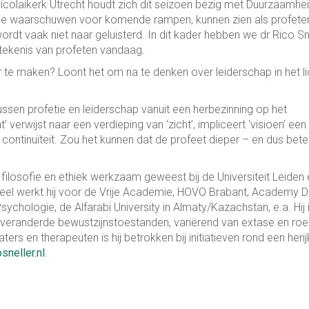
colaikerk Utrecht houdt zich dit seizoen bezig met Duurzaamhei
die waarschuwen voor komende rampen, kunnen zien als profeten
 vaak niet naar geluisterd. In dit kader hebben we dr Rico Sn
tekenis van profeten vandaag.
r te maken? Loont het om na te denken over leiderschap in het li
 tussen profetie en leiderschap vanuit een herbezinning op het
 verwijst naar een verdieping van ‘zicht’, impliceert ‘visioen’ een
: continuïteit. Zou het kunnen dat de profeet dieper – en dus bete
nt filosofie en ethiek werkzaam geweest bij de Universiteit Leiden
eel werkt hij voor de Vrije Academie, HOVO Brabant, Academy 
ychologie, de Alfarabi University in Almaty/Kazachstan, e.a. Hij 
 veranderde bewustzijnstoestanden, variërend van extase en roe
rs en therapeuten is hij betrokken bij initiatieven rond een herij
sneller.nl
.