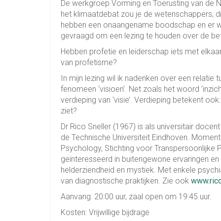
De werkgroep Vorming en Toerusting van de Ni
het klimaatdebat zou je de wetenschappers, 
hebben een onaangename boodschap en er wordt
gevraagd om een lezing te houden over de be
Hebben profetie en leiderschap iets met elkaa
van profetisme?
In mijn lezing wil ik nadenken over een relatie
fenomeen ‘visioen’. Net zoals het woord ‘inzicht’
verdieping van ‘visie’. Verdieping betekent ook
ziet?
Dr Rico Sneller (1967) is als universitair doce
de Technische Universiteit Eindhoven. Moment
Psychology, Stichting voor Transpersoonlijke Ps
geïnteresseerd in buitengewone ervaringen en
helderziendheid en mystiek. Met enkele psychiate
van diagnostische praktijken. Zie ook
www.rico
Aanvang: 20:00 uur, zaal open om 19:45 uur.
Kosten: Vrijwillige bijdrage