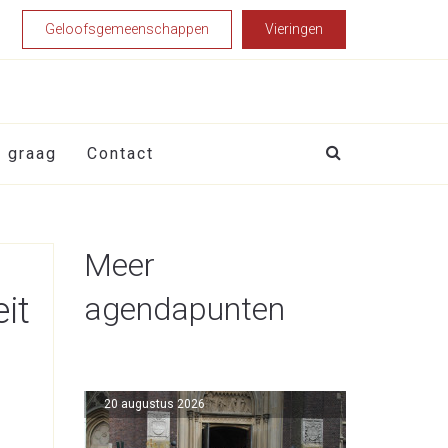
Geloofsgemeenschappen
Vieringen
t graag
Contact
Meer
eit
agendapunten
20 augustus 2026