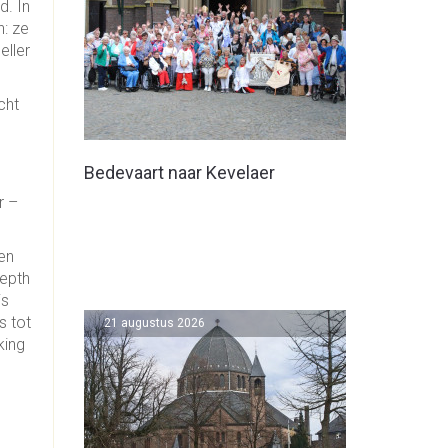
d. In
: ze
eller
cht
Bedevaart naar Kevelaer
r –
 en
Depth
is
s tot
21 augustus 2026
king