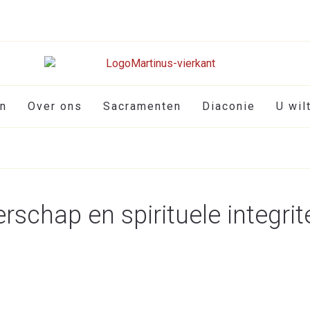
en
Over ons
Sacramenten
Diaconie
U wil
erschap en spirituele integrit