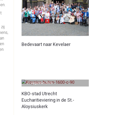
men.
t
 zij
mens,
van
 en
Bedevaart naar Kevelaer
en
21 augustus 2026
KBO-stad Utrecht
Eucharitieviering in de St.-
Aloysiuskerk