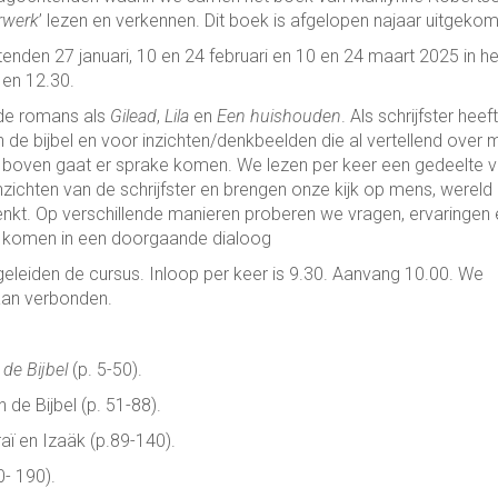
rwerk
’ lezen en verkennen. Dit boek is afgelopen najaar uitgeko
en 27 januari, 10 en 24 februari en 10 en 24 maart 2025 in he
 en 12.30.
mde romans als
Gilead
,
Lila
en
Een huishouden
. Als schrijfster heeft
 de bijbel en voor inzichten/denkbeelden die al vertellend over 
 te boven gaat er sprake komen. We lezen per keer een gedeelte 
zichten van de schrijfster en brengen onze kijk op mens, wereld
denkt. Op verschillende manieren proberen we vragen, ervaringen 
en komen in een doorgaande dialoog
leiden de cursus. Inloop per keer is 9.30. Aanvang 10.00. We
aan verbonden.
 de Bijbel
(p. 5-50).
 de Bijbel (p. 51-88).
aï en Izaäk (p.89-140).
- 190).