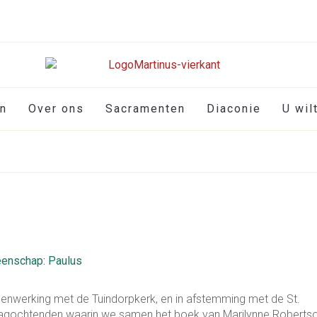
en
Over ons
Sacramenten
Diaconie
U wil
enschap: Paulus
menwerking met de Tuindorpkerk, en in afstemming met de St.
dagochtenden waarin we samen het boek van Marilynne Roberts