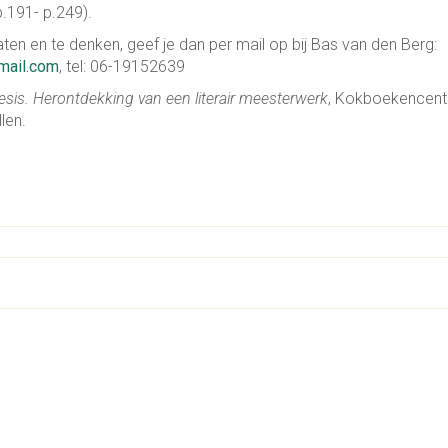
p.191- p.249).
aten en te denken, geef je dan per mail op bij Bas van den Berg:
ail.com
, tel: 06-19152639
sis. Herontdekking van een literair meesterwerk
, Kokboekencen
len.