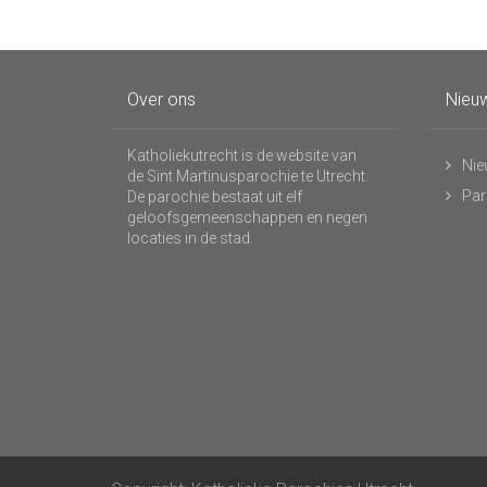
Over ons
Nieuw
Katholiekutrecht is de website van
Nie
de Sint Martinusparochie te Utrecht.
Par
De parochie bestaat uit elf
geloofsgemeenschappen en negen
locaties in de stad.