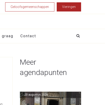
Geloofsgemeenschappen
Vieringen
t graag
Contact
Meer
agendapunten
20 augustus 2026
on