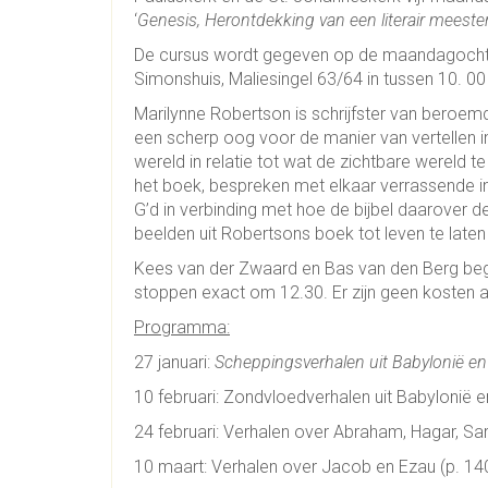
‘
Genesis, Herontdekking van een literair meeste
De cursus wordt gegeven op de maandagochtend
Simonshuis, Maliesingel 63/64 in tussen 10. 00
Marilynne Robertson is schrijfster van beroe
een scherp oog voor de manier van vertellen in
wereld in relatie tot wat de zichtbare wereld
het boek, bespreken met elkaar verrassende in
G’d in verbinding met hoe de bijbel daarover 
beelden uit Robertsons boek tot leven te lat
Kees van der Zwaard en Bas van den Berg bege
stoppen exact om 12.30. Er zijn geen kosten 
Programma:
27 januari:
Scheppingsverhalen uit Babylonië en
10 februari: Zondvloedverhalen uit Babylonië en
24 februari: Verhalen over Abraham, Hagar, Sar
10 maart: Verhalen over Jacob en Ezau (p. 140