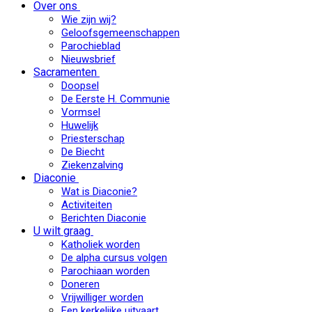
Over ons
Wie zijn wij?
Geloofsgemeenschappen
Parochieblad
Nieuwsbrief
Sacramenten
Doopsel
De Eerste H. Communie
Vormsel
Huwelijk
Priesterschap
De Biecht
Ziekenzalving
Diaconie
Wat is Diaconie?
Activiteiten
Berichten Diaconie
U wilt graag
Katholiek worden
De alpha cursus volgen
Parochiaan worden
Doneren
Vrijwilliger worden
Een kerkelijke uitvaart