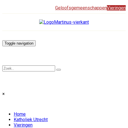
Geloofsgemeenschappen
Vieringen
Toggle navigation
×
Home
Katholiek Utrecht
Vieringen