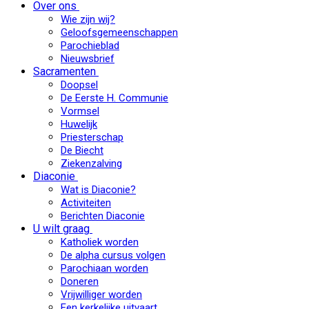
Over ons
Wie zijn wij?
Geloofsgemeenschappen
Parochieblad
Nieuwsbrief
Sacramenten
Doopsel
De Eerste H. Communie
Vormsel
Huwelijk
Priesterschap
De Biecht
Ziekenzalving
Diaconie
Wat is Diaconie?
Activiteiten
Berichten Diaconie
U wilt graag
Katholiek worden
De alpha cursus volgen
Parochiaan worden
Doneren
Vrijwilliger worden
Een kerkelijke uitvaart