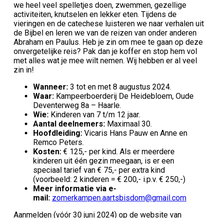
we heel veel spelletjes doen, zwemmen, gezellige
activiteiten, knutselen en lekker eten. Tijdens de
vieringen en de catechese luisteren we naar verhalen uit
de Bijbel en leren we van de reizen van onder anderen
Abraham en Paulus. Heb je zin om mee te gaan op deze
onvergetelijke reis? Pak dan je koffer en stop hem vol
met alles wat je mee wilt nemen. Wij hebben er al veel
zin in!
Wanneer:
3 tot en met 8 augustus 2024.
Waar:
Kampeerboerderij De Heidebloem, Oude
Deventerweg 8a – Haarle.
Wie:
Kinderen van 7 t/m 12 jaar.
Aantal deelnemers:
Maximaal 30.
Hoofdleiding:
Vicaris Hans Pauw en Anne en
Remco Peters.
Kosten:
€ 125,- per kind. Als er meerdere
kinderen uit één gezin meegaan, is er een
speciaal tarief van € 75,- per extra kind
(voorbeeld: 2 kinderen = € 200,- i.p.v. € 250,-)
Meer informatie via e-
mail:
zomerkampen.aartsbisdom@gmail.com
Aanmelden (vóór 30 juni 2024) op de website van