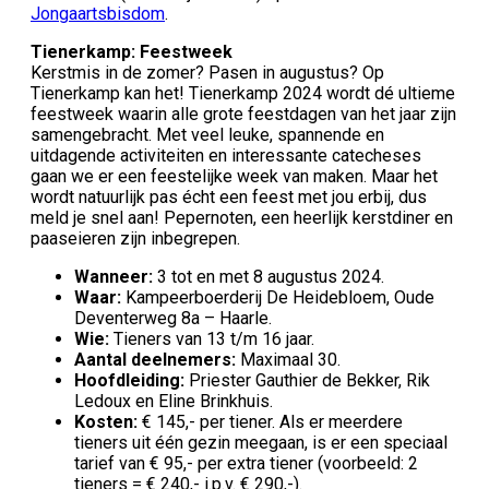
Jongaartsbisdom
.
Tienerkamp: Feestweek
Kerstmis in de zomer? Pasen in augustus? Op
Tienerkamp kan het! Tienerkamp 2024 wordt dé ultieme
feestweek waarin alle grote feestdagen van het jaar zijn
samengebracht. Met veel leuke, spannende en
uitdagende activiteiten en interessante catecheses
gaan we er een feestelijke week van maken. Maar het
wordt natuurlijk pas écht een feest met jou erbij, dus
meld je snel aan! Pepernoten, een heerlijk kerstdiner en
paaseieren zijn inbegrepen.
Wanneer:
3 tot en met 8 augustus 2024.
Waar:
Kampeerboerderij De Heidebloem, Oude
Deventerweg 8a – Haarle.
Wie:
Tieners van 13 t/m 16 jaar.
Aantal deelnemers:
Maximaal 30.
Hoofdleiding:
Priester Gauthier de Bekker, Rik
Ledoux en Eline Brinkhuis.
Kosten:
€ 145,- per tiener. Als er meerdere
tieners uit één gezin meegaan, is er een speciaal
tarief van € 95,- per extra tiener (voorbeeld: 2
tieners = € 240,- i.p.v. € 290,-).