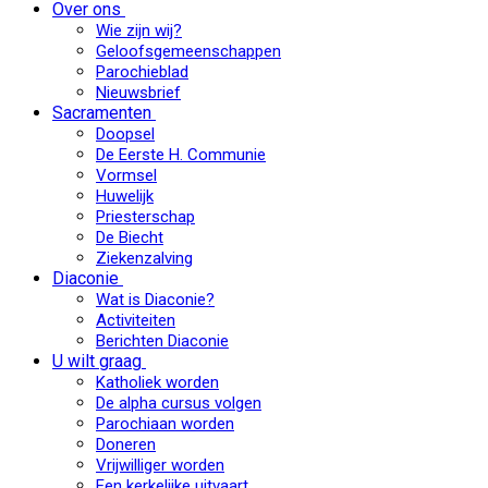
Over ons
Wie zijn wij?
Geloofsgemeenschappen
Parochieblad
Nieuwsbrief
Sacramenten
Doopsel
De Eerste H. Communie
Vormsel
Huwelijk
Priesterschap
De Biecht
Ziekenzalving
Diaconie
Wat is Diaconie?
Activiteiten
Berichten Diaconie
U wilt graag
Katholiek worden
De alpha cursus volgen
Parochiaan worden
Doneren
Vrijwilliger worden
Een kerkelijke uitvaart