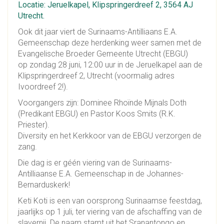
Locatie: Jeruelkapel, Klipspringerdreef 2, 3564 AJ
Utrecht.
Ook dit jaar viert de Surinaams-Antilliaans E.A.
Gemeenschap deze herdenking weer samen met de
Evangelische Broeder Gemeente Utrecht (EBGU)
op
zondag 28 juni, 12:00 uur
in de Jeruelkapel aan de
Klipspringerdreef 2, Utrecht (voormalig adres
Ivoordreef 2!).
Voorgangers zijn: Dominee Rhoïnde Mijnals Doth
(Predikant EBGU) en Pastor Koos Smits (R.K.
Priester).
Diversity en het Kerkkoor van de EBGU verzorgen de
zang.
Die dag is er géén viering van de Surinaams-
Antilliaanse E.A. Gemeenschap in de Johannes-
Bernarduskerk!
Keti Koti is een van oorsprong Surinaamse feestdag,
jaarlijks op 1 juli, ter viering van de afschaffing van de
slavernij. De naam stamt uit het Sranantongo en