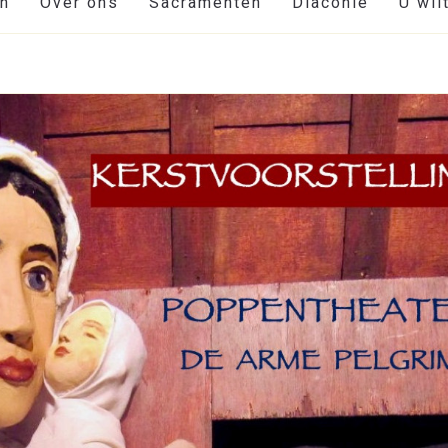
en
Over ons
Sacramenten
Diaconie
U wil