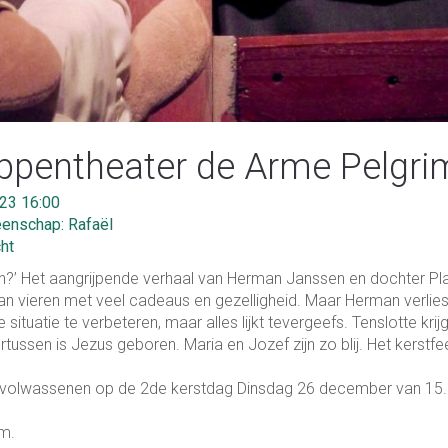
oppentheater de Arme Pelgri
23 16:00
nschap: Rafaël
cht
en?’ Het aangrijpende verhaal van Herman Janssen en dochter Pla
n vieren met veel cadeaus en gezelligheid. Maar Herman verliest
e situatie te verbeteren, maar alles lijkt tevergeefs. Tenslotte krijgt
tussen is Jezus geboren. Maria en Jozef zijn zo blij. Het kerstfe
n volwassenen op de 2de kerstdag Dinsdag 26 december van 15.
om.