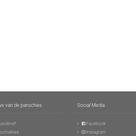
s van de parochies
Social Media
uwsbrief
Facebook
ochieblad
Instagram