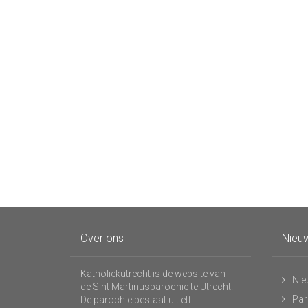
Over ons
Nieuw
Katholiekutrecht is de website van
Nie
de Sint Martinusparochie te Utrecht.
Par
De parochie bestaat uit elf