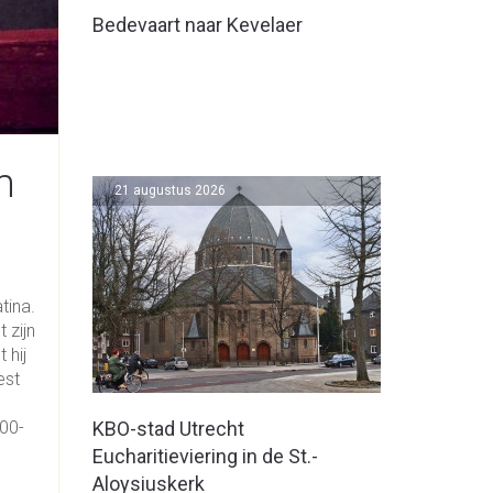
Bedevaart naar Kevelaer
m
21 augustus 2026
tina.
 zijn
 hij
est
00-
KBO-stad Utrecht
Eucharitieviering in de St.-
Aloysiuskerk