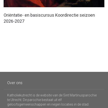
Oriëntatie- en basiscursus Koordirectie seizoen
2026-2027
Over ons
Katholiekutrecht is de website van de Sint Martinusparochie
te Utrecht. De parochie bestaat uit elf
geloofsgemeenschappen en negen locaties in de stad.