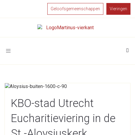
Geloofsgemeenschappen
Vieringen
Toggle
navigation
KBO-stad Utrecht
Eucharitieviering in de
St.-Aloysiuskerk