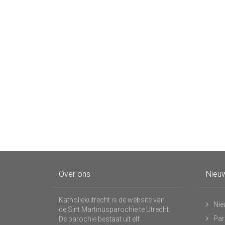
Over ons
Nieuw
Katholiekutrecht is de website van
Nie
de Sint Martinusparochie te Utrecht.
Par
De parochie bestaat uit elf