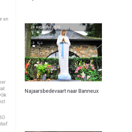
r en
28 augustus 2026
eer
il:
Najaarsbedevaart naar Banneux
Klik
mst
KBO
tief.