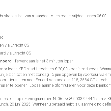
skerk is het van maandag tot en met – vrijdag tussen 06:00 uu
rd.
 via Utrecht CS
d via Utrecht CS
jenoord
. Hiervandaan is het 3 minuten lopen.
 voor leden KBO stad Utrecht en € 20,00 voor introducees. Wann
un je zich tot en met zondag 15 juni opgeven bij voorkeur via ema
ormulier sturen naar Eduard Verkadelaan 115, 3584 GT Utrecht. 
mulier te openen. Loose aanmeldformulieren voor deze bijenko
overmaken op rekeningnummer: NL06 INGB 0003 9444 17 t.n.v. 
nch, 20 juni 2025. Wanneer u betaald hebt is u aanmelding defini