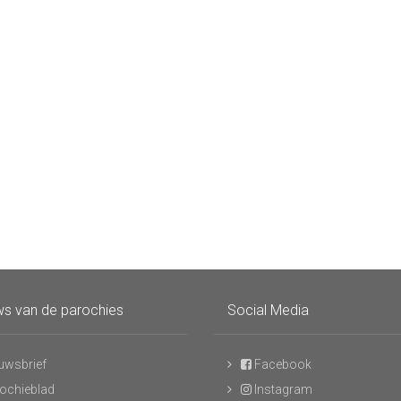
s van de parochies
Social Media
uwsbrief
Facebook
ochieblad
Instagram