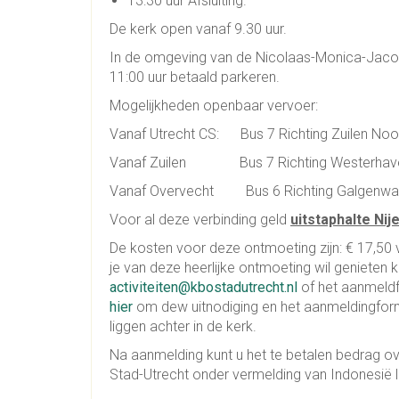
13:30 uur Afsluiting.
De kerk open vanaf 9.30 uur.
In de omgeving van de Nicolaas-Monica-Jacobu
11:00 uur betaald parkeren.
Mogelijkheden openbaar vervoer:
Vanaf Utrecht CS: Bus 7 Richting Zuilen Noo
Vanaf Zuilen Bus 7 Richting Westerhaven
Vanaf Overvecht Bus 6 Richting Galgenwaar
Voor al deze verbinding geld
uitstaphalte Ni
De kosten voor deze ontmoeting zijn: € 17,50
je van deze heerlijke ontmoeting wil genieten k
activiteiten@kbostadutrecht.nl
of het aanmeldf
hier
om dew uitnodiging en het aanmeldingfor
liggen achter in de kerk.
Na aanmelding kunt u het te betalen bedrag 
Stad-Utrecht onder vermelding van Indonesië lu