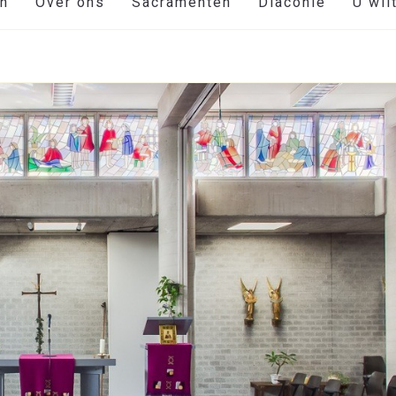
en
Over ons
Sacramenten
Diaconie
U wil