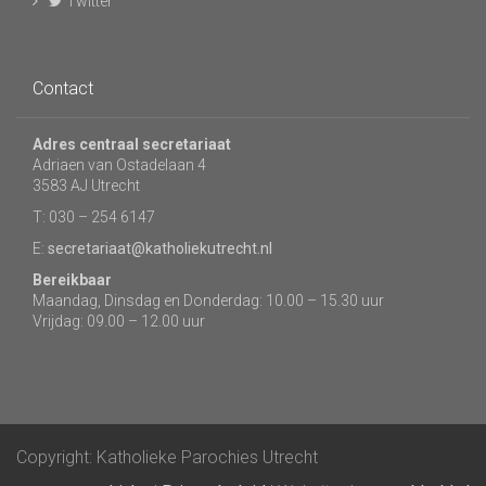
Twitter
Contact
Adres centraal secretariaat
Adriaen van Ostadelaan 4
3583 AJ Utrecht
T: 030 – 254 6147
E:
secretariaat@katholiekutrecht.nl
Bereikbaar
Maandag, Dinsdag en Donderdag: 10.00 – 15.30 uur
Vrijdag: 09.00 – 12.00 uur
Copyright: Katholieke Parochies Utrecht