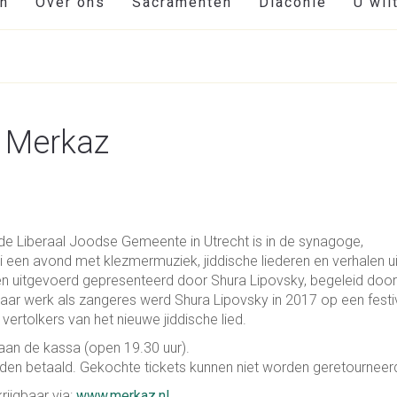
en
Over ons
Sacramenten
Diaconie
U wil
n Merkaz
de Liberaal Joodse Gemeente in Utrecht is in de synagoge,
een avond met klezmermuziek, jiddische liederen en verhalen ui
en uitgevoerd gepresenteerd door Shura Lipovsky, begeleid door
haar werk als zangeres werd Shura Lipovsky in 2017 op een festiv
ertolkers van het nieuwe jiddische lied.
aan de kassa (open 19.30 uur).
den betaald. Gekochte tickets kunnen niet worden geretourneer
rijgbaar via:
www.merkaz.nl