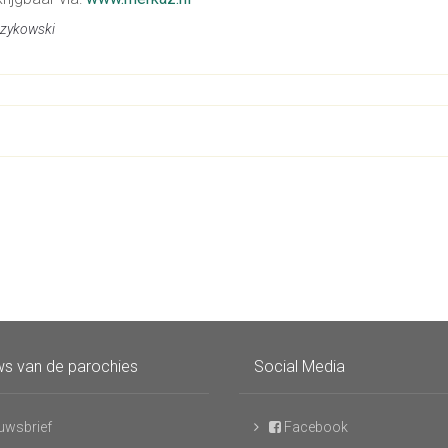
orzykowski
s van de parochies
Social Media
uwsbrief
Facebook