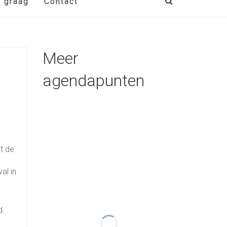
t graag
Contact
Meer
agendapunten
t de
al in
d.