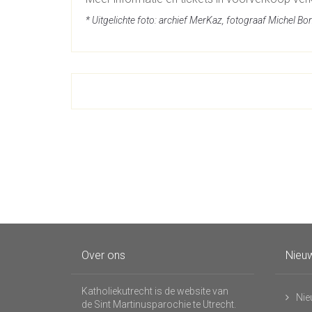
* Uitgelichte foto: archief MerKaz, fotograaf Michel B
Over ons
Nieuw
Katholiekutrecht is de website van
Nie
de Sint Martinusparochie te Utrecht.