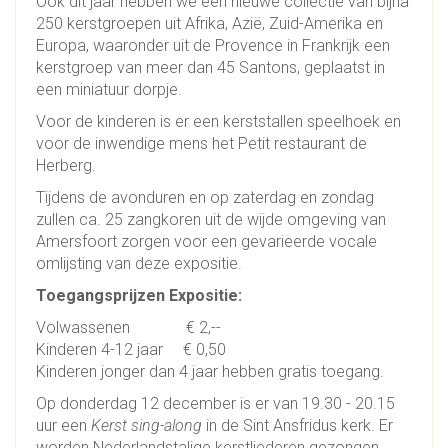
Ook dit jaar hebben we een nieuwe collectie van bijna
250 kerstgroepen uit Afrika, Azië, Zuid-Amerika en
Europa, waaronder uit de Provence in Frankrijk een
kerstgroep van meer dan 45 Santons, geplaatst in
een miniatuur dorpje.
Voor de kinderen is er een kerststallen speelhoek en
voor de inwendige mens het Petit restaurant de
Herberg.
Tijdens de avonduren en op zaterdag en zondag
zullen ca. 25 zangkoren uit de wijde omgeving van
Amersfoort zorgen voor een gevarieerde vocale
omlijsting van deze expositie.
Toegangsprijzen Expositie:
Volwassenen € 2,--
Kinderen 4-12 jaar € 0,50
Kinderen jonger dan 4 jaar hebben gratis toegang.
Op donderdag 12 december is er van 19.30 - 20.15
uur een
Kerst sing-along
in de Sint Ansfridus kerk. Er
worden Nederlandstalige kerstliederen gezongen,