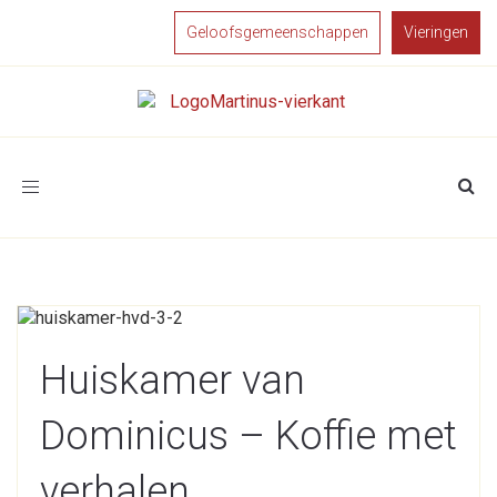
Geloofsgemeenschappen
Vieringen
Toggle
navigation
Huiskamer van
Dominicus – Koffie met
verhalen