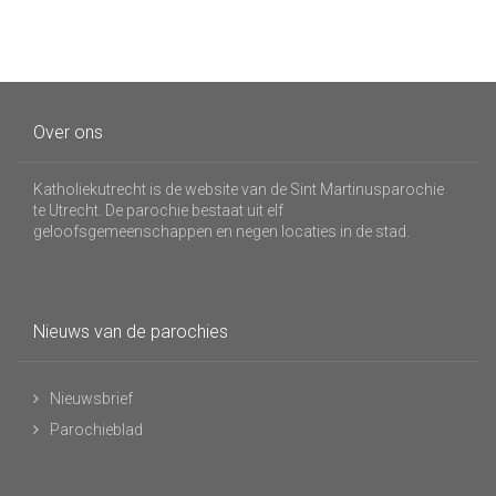
Over ons
Katholiekutrecht is de website van de Sint Martinusparochie
te Utrecht. De parochie bestaat uit elf
geloofsgemeenschappen en negen locaties in de stad.
Nieuws van de parochies
Nieuwsbrief
Parochieblad