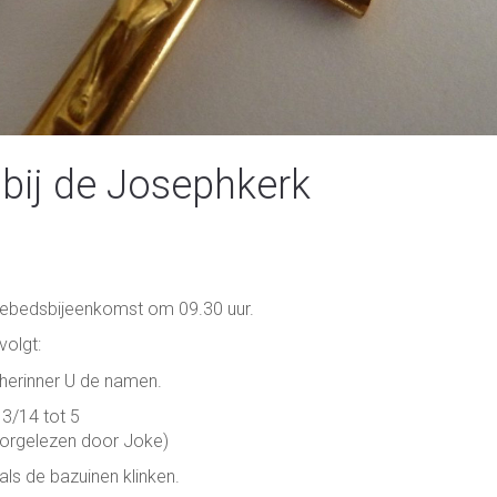
bij de Josephkerk
ebedsbijeenkomst om 09.30 uur.
volgt:
ner U de namen.
14 tot 5
zen door Joke)
azuinen klinken.