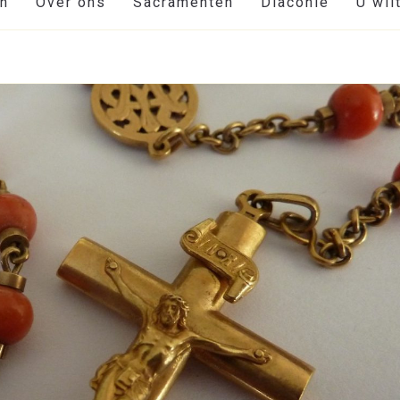
en
Over ons
Sacramenten
Diaconie
U wil