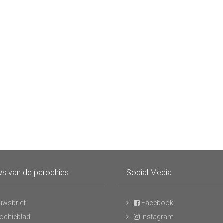
s van de parochies
Social Media
uwsbrief
Facebook
ochieblad
Instagram