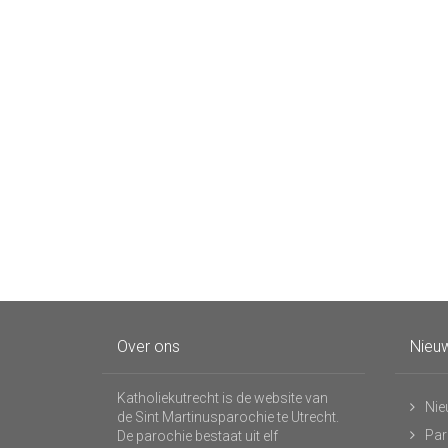
Over ons
Nieuw
Katholiekutrecht is de website van
Nie
de Sint Martinusparochie te Utrecht.
Par
De parochie bestaat uit elf