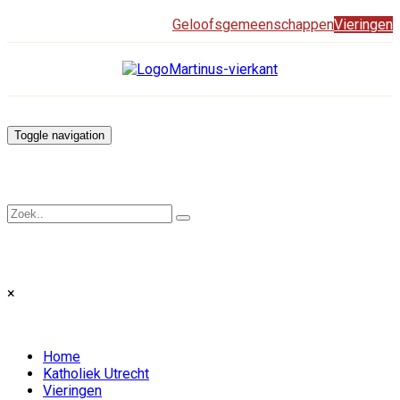
Geloofsgemeenschappen
Vieringen
Toggle navigation
×
Home
Katholiek Utrecht
Vieringen