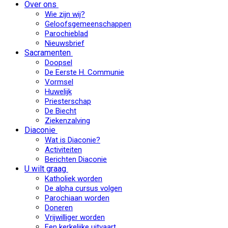
Over ons
Wie zijn wij?
Geloofsgemeenschappen
Parochieblad
Nieuwsbrief
Sacramenten
Doopsel
De Eerste H. Communie
Vormsel
Huwelijk
Priesterschap
De Biecht
Ziekenzalving
Diaconie
Wat is Diaconie?
Activiteiten
Berichten Diaconie
U wilt graag
Katholiek worden
De alpha cursus volgen
Parochiaan worden
Doneren
Vrijwilliger worden
Een kerkelijke uitvaart