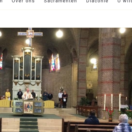
en
Over ons
Sacramenten
Diaconie
U wil