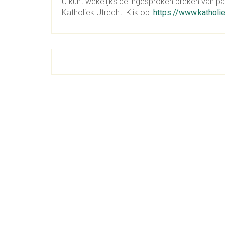
U kunt wekelijks de ingesproken preken van pa
Katholiek Utrecht. Klik op: ​
https://www.kathol