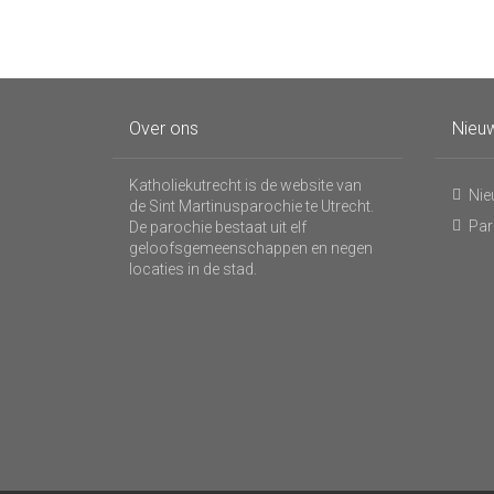
Over ons
Nieuw
Katholiekutrecht is de website van
Nie
de Sint Martinusparochie te Utrecht.
Par
De parochie bestaat uit elf
geloofsgemeenschappen en negen
locaties in de stad.