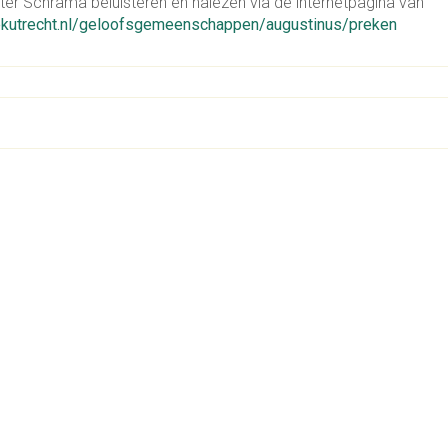
ter Schrama beluisteren en nalezen via de internetpagina van
iekutrecht.nl/geloofsgemeenschappen/augustinus/preken