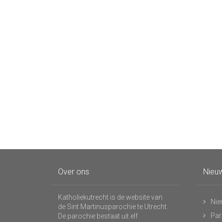
Over ons
Nieuw
Katholiekutrecht is de website van
Nie
de Sint Martinusparochie te Utrecht.
Par
De parochie bestaat uit elf