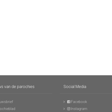
s van de parochies
Social Media
uwsbrief
Facebook
ochieblad
Instagram