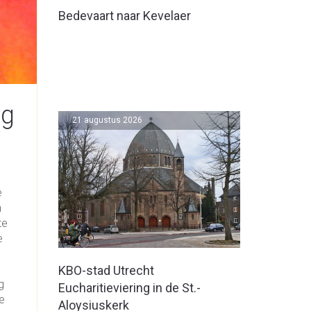
Bedevaart naar Kevelaer
ag
21 augustus 2026
e
n
te
e
KBO-stad Utrecht
g
Eucharitieviering in de St.-
ie
Aloysiuskerk