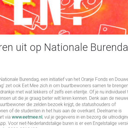
ren uit op Nationale Burend
Nationale Burendag, een initiatief van het Oranje Fonds en Douw
ag’ zet ook Eet Mee zich in om buurtbewoners samen te brenge
ankje met wat lekkers of zelfs een etentje. Of je nu individueel 
en uit die je graag beter wilt leren kennen. Denk aan de nieuw
buurtbewoner die zelden bezoek krijgt, de statushouders of
onen of de studenten in het huis aan de overkant. Deelname is
rt via
www.eetmee.nl
, vul je gegevens in en bezorg de uitnodigin
App. Voor niet-Nederlandstalige buren is er een Engelstalige vers