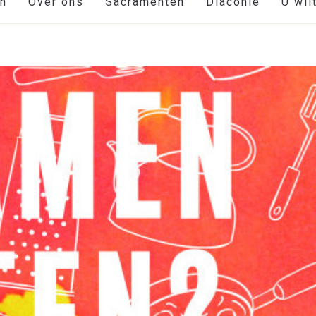
en
Over ons
Sacramenten
Diaconie
U wil