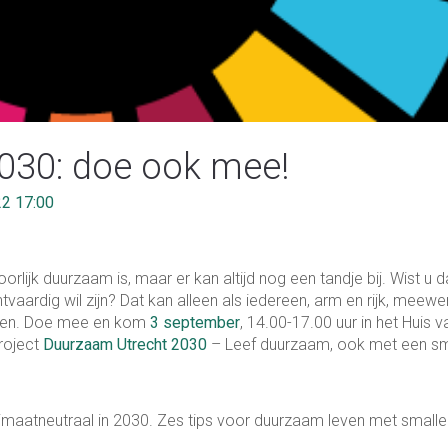
030: doe ook mee!
2 17:00
lijk duurzaam is, maar er kan altijd nog een tandje bij. Wist u d
tvaardig wil zijn? Dat kan alleen als iedereen, arm en rijk, meewe
jden. Doe mee en kom
3 september
, 14.00-17.00 uur in het Huis v
roject
Duurzaam Utrecht 2030
– Leef duurzaam, ook met een sm
limaatneutraal in 2030. Zes tips voor duurzaam leven met smalle