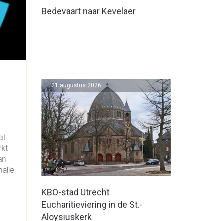
Bedevaart naar Kevelaer
21 augustus 2026
at
rkt
an
alle
KBO-stad Utrecht
Eucharitieviering in de St.-
Aloysiuskerk