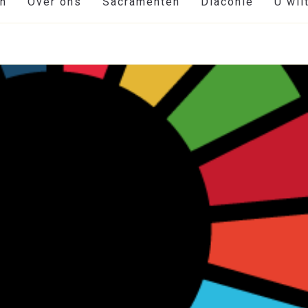
en
Over ons
Sacramenten
Diaconie
U wil