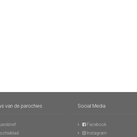
s van de parochies
Social Media
uwsbrief
Facebook
ochieblad
Instagram