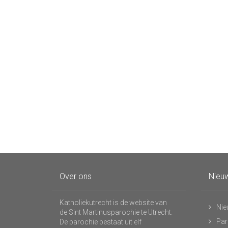
Over ons
Nieuw
Katholiekutrecht is de website van
Nie
de Sint Martinusparochie te Utrecht.
Par
De parochie bestaat uit elf