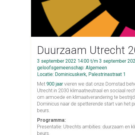
Duurzaam Utrecht 2
3 september 2022 14:00 t/m 3 september 202
geloofsgemeenschap: Algemeen
Locatie: Dominicuskerk, Palestrinastraat 1
Met
900 jaar
vieren we dat onze Domstad behoor
Utrecht in 2030 klimaatneutraal en sociaal rech
om armoede en klimaatverandering te bestri
Dominicus naar de spetterende start van het p
beurs.
Programma:
Presentatie: Utrechts ambities: duurzaam en k
beurs.