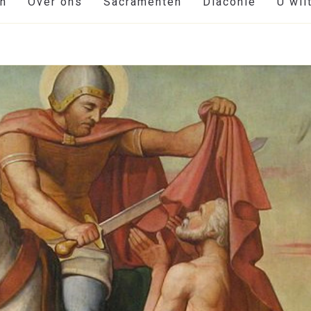
en
Over ons
Sacramenten
Diaconie
U wil