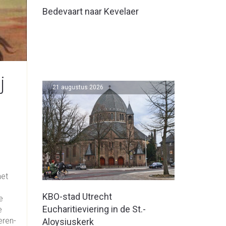
Bedevaart naar Kevelaer
j
21 augustus 2026
het
KBO-stad Utrecht
e
Eucharitieviering in de St.-
e
eren-
Aloysiuskerk