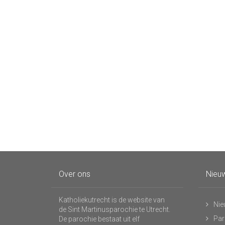
Over ons
Nieuw
Katholiekutrecht is de website van
Nie
de Sint Martinusparochie te Utrecht.
Par
De parochie bestaat uit elf