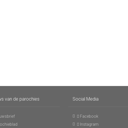
s van de parochies
Social Media
uwsbrief
Facebook
ochieblad
Instagram