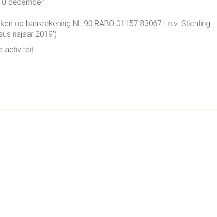
 10 december
aken op bankrekening NL 90 RABO 01157 83067 t.n.v. Stichting
sus najaar 2019’)
activiteit.