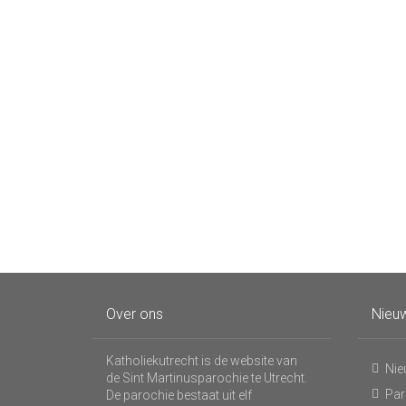
Over ons
Nieuw
Katholiekutrecht is de website van
Nie
de Sint Martinusparochie te Utrecht.
Par
De parochie bestaat uit elf