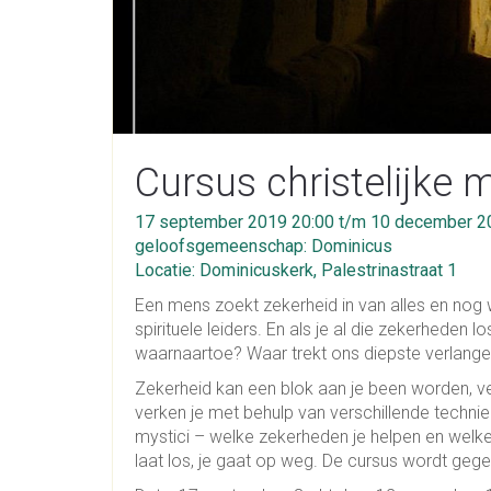
Cursus christelijke 
17 september 2019 20:00 t/m 10 december 2
geloofsgemeenschap: Dominicus
Locatie: Dominicuskerk, Palestrinastraat 1
Een mens zoekt zekerheid in van alles en nog w
spirituele leiders. En als je al die zekerheden 
waarnaartoe? Waar trekt ons diepste verlang
Zekerheid kan een blok aan je been worden, ve
verken je met behulp van verschillende techniek
mystici – welke zekerheden je helpen en welke j
laat los, je gaat op weg. De cursus wordt geg