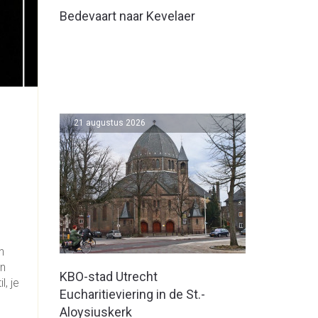
Bedevaart naar Kevelaer
21 augustus 2026
n
an
KBO-stad Utrecht
, je
Eucharitieviering in de St.-
Aloysiuskerk