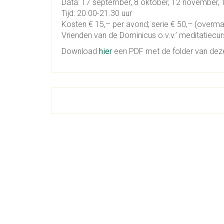
Data: 17 september, 8 oktober, 12 november,
Tijd: 20.00-21.30 uur
Kosten € 15,– per avond; serie € 50,– (overm
Vrienden van de Dominicus o.v.v.’ meditatiecur
Download
hier
een PDF met de folder van deze 