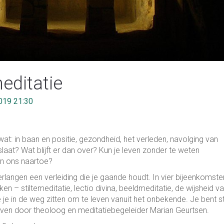
meditatie
019 21:30
at: in baan en positie, gezondheid, het verleden, navolging van
loslaat? Wat blijft er dan over? Kun je leven zonder te weten
en ons naartoe?
rlangen een verleiding die je gaande houdt. In vier bijeenkomste
en – stiltemeditatie, lectio divina, beeldmeditatie, de wijsheid v
e in de weg zitten om te leven vanuit het onbekende. Je bent stil
even door theoloog en meditatiebegeleider Marian Geurtsen.