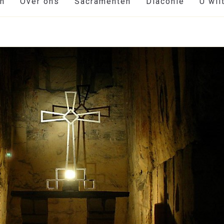
en
Over ons
Sacramenten
Diaconie
U wil