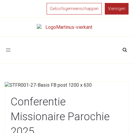
Geloofsgemeenschappen
Vieringen
Toggle
navigation
Conferentie
Missionaire Parochie
2025