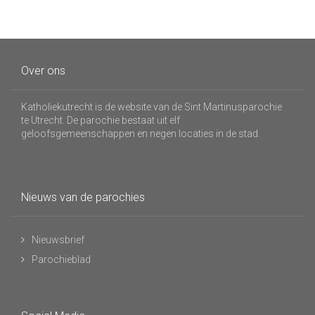
Over ons
Katholiekutrecht is de website van de Sint Martinusparochie
te Utrecht. De parochie bestaat uit elf
geloofsgemeenschappen en negen locaties in de stad.
Nieuws van de parochies
Nieuwsbrief
Parochieblad