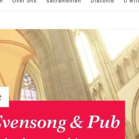
en
Over ons
Sacramenten
Diaconie
U wil