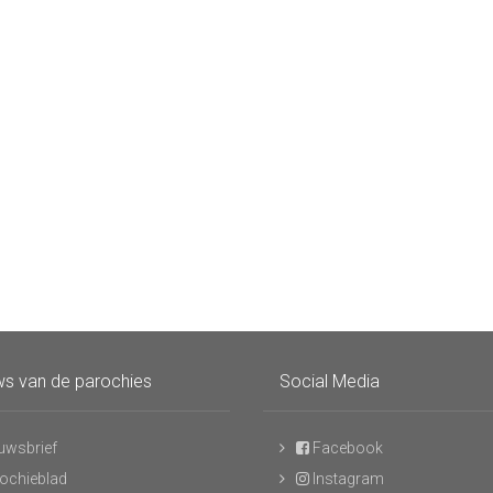
s van de parochies
Social Media
uwsbrief
Facebook
ochieblad
Instagram