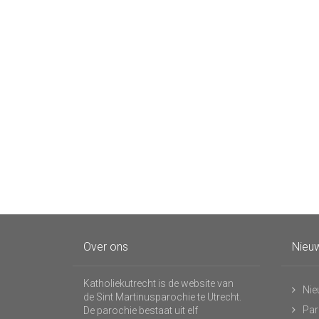
Over ons
Nieuw
Katholiekutrecht is de website van
Nie
de Sint Martinusparochie te Utrecht.
Par
De parochie bestaat uit elf