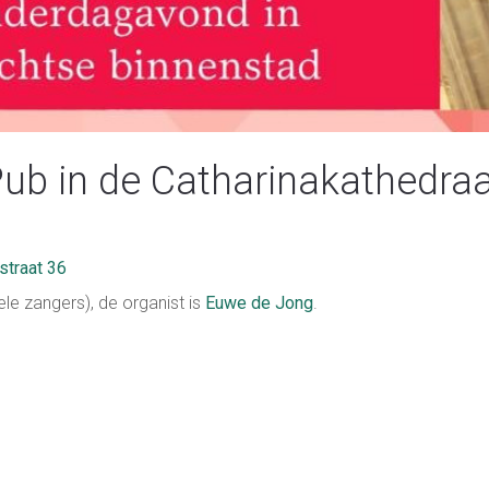
ub in de Catharinakathedraa
straat 36
le zangers), de organist is
Euwe de Jong
.