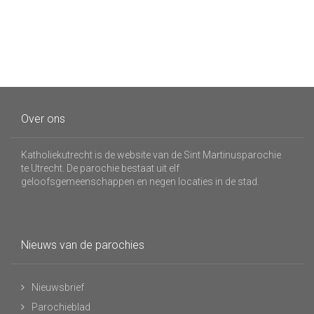
Over ons
Katholiekutrecht is de website van de Sint Martinusparochie
te Utrecht. De parochie bestaat uit elf
geloofsgemeenschappen en negen locaties in de stad.
Nieuws van de parochies
Nieuwsbrief
Parochieblad