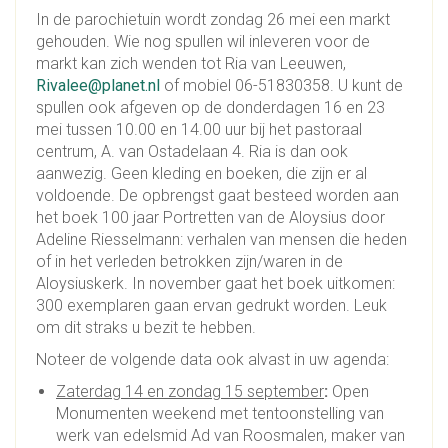
In de parochietuin wordt zondag 26 mei een markt
gehouden. Wie nog spullen wil inleveren voor de
markt kan zich wenden tot Ria van Leeuwen,
Rivalee@planet.nl
of mobiel 06-51830358. U kunt de
spullen ook afgeven op de donderdagen 16 en 23
mei tussen 10.00 en 14.00 uur bij het pastoraal
centrum, A. van Ostadelaan 4. Ria is dan ook
aanwezig. Geen kleding en boeken, die zijn er al
voldoende. De opbrengst gaat besteed worden aan
het boek 100 jaar Portretten van de Aloysius door
Adeline Riesselmann: verhalen van mensen die heden
of in het verleden betrokken zijn/waren in de
Aloysiuskerk. In november gaat het boek uitkomen:
300 exemplaren gaan ervan gedrukt worden. Leuk
om dit straks u bezit te hebben.
Noteer de volgende data ook alvast in uw agenda:
Zaterdag 14 en zondag 15 september
:
Open
Monumenten weekend met tentoonstelling van
werk van edelsmid Ad van Roosmalen, maker van