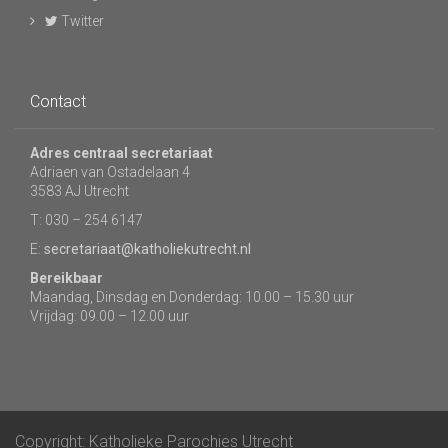
Twitter
Contact
Adres centraal secretariaat
Adriaen van Ostadelaan 4
3583 AJ Utrecht
T: 030 – 254 6147
E:
secretariaat@katholiekutrecht.nl
Bereikbaar
Maandag, Dinsdag en Donderdag: 10.00 – 15.30 uur
Vrijdag: 09.00 – 12.00 uur
Copyright: Katholieke Parochies Utrecht