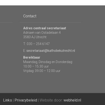
Contact
Adres centraal secretariaat
Adriaen van Ostadelaan 4
3583 AJ Utrecht
T: 030 – 254 6147
E:
secretariaat@katholiekutrecht.nl
Bereikbaar
Maandag, Dinsdag en Donderdag:
10.00 – 15.30 uur
Vrijdag: 09.00 – 12.00 uur
Links
|
Privacybeleid
| Website door:
webheld.nl