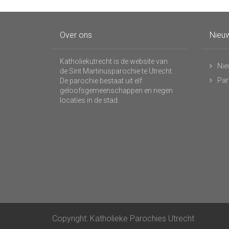
Over ons
Nieuw
Katholiekutrecht is de website van
Nie
de Sint Martinusparochie te Utrecht.
Par
De parochie bestaat uit elf
geloofsgemeenschappen en negen
locaties in de stad.
Copyright: Katholieke Parochies Utrecht