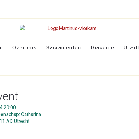
en
Over ons
Sacramenten
Diaconie
U wil
vent
4 20:00
nschap: Catharina
511 AD Utrecht