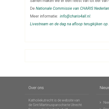
Samen maken we er een feest van tot eer van 
De
Nationale Commissie van CHARIS Nederla
Meer informatie:
info@charis4all.nl
.
Livestream en de dag na afloop terugkijken op
Over ons
Nieuw
Katholiekutrecht is de website van
Nie
de Sint Martinusparochie te Utrecht.