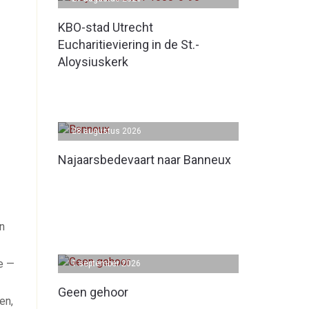
KBO-stad Utrecht
Eucharitieviering in de St.-
Aloysiuskerk
28 augustus 2026
Najaarsbedevaart naar Banneux
n
e —
1 september 2026
Geen gehoor
en,