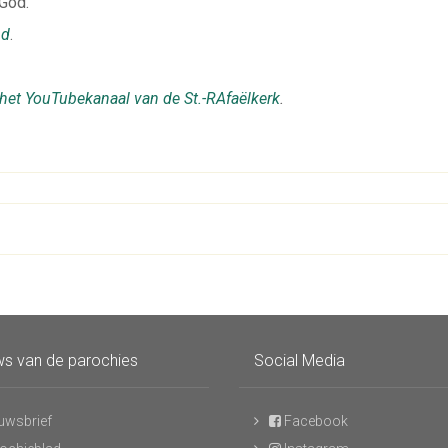
God.
nd
.
 het YouTubekanaal van de St.-RAfaëlkerk
.
s van de parochies
Social Media
uwsbrief
Facebook