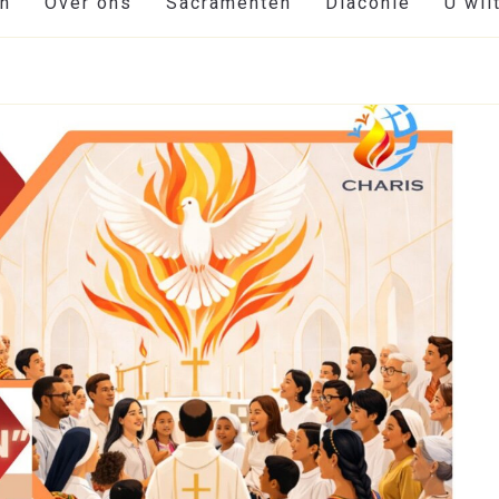
en
Over ons
Sacramenten
Diaconie
U wil