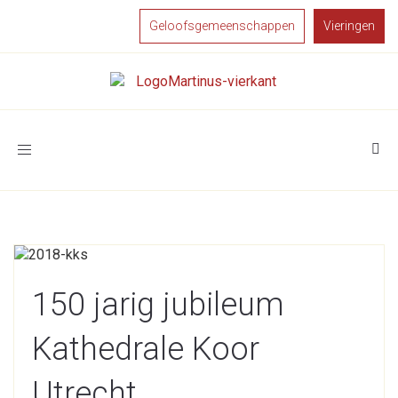
Geloofsgemeenschappen
Vieringen
Toggle
navigation
150 jarig jubileum
Kathedrale Koor
Utrecht