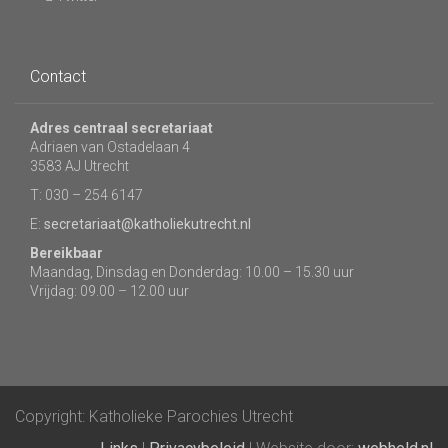
Contact
Adres centraal secretariaat
Adriaen van Ostadelaan 4
3583 AJ Utrecht
T: 030 – 254 6147
E:
secretariaat@katholiekutrecht.nl
Bereikbaar
Maandag, Dinsdag en Donderdag: 10.00 – 15.30 uur
Vrijdag: 09.00 – 12.00 uur
Copyright: Katholieke Parochies Utrecht